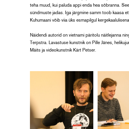
teha muud, kui paluda appi enda hea sõbranna. Se
sündmuste jadas. Iga järgmine samm toob kaasa ett
Kuhumaani võib viia üks esmapilgul kergekaalulisen
Näidendi autorid on vietnami päritolu näitlejanna ni
Terpstra. Lavastuse kunstnik on Pille Jänes, helikuj
Mäits ja videokunstnik Kärt Petser.