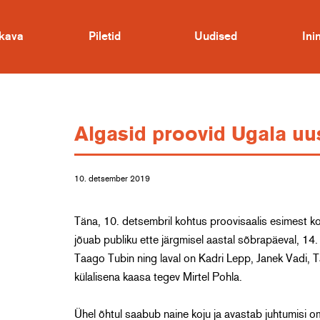
kava
Piletid
Uudised
In
Algasid proovid Ugala uus
10. detsember 2019
Täna, 10. detsembril kohtus proovisaalis esimest 
jõuab publiku ette järgmisel aastal sõbrapäeval, 14.
Taago Tubin ning laval on Kadri Lepp, Janek Vadi, Ta
külalisena kaasa tegev Mirtel Pohla.
Ühel õhtul saabub naine koju ja avastab juhtumisi 