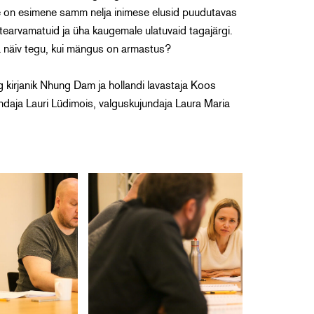
e on esimene samm nelja inimese elusid puudutavas
earvamatuid ja üha kaugemale ulatuvaid tagajärgi.
a näiv tegu, kui mängus on armastus?
ng kirjanik Nhung Dam ja hollandi lavastaja Koos
undaja Lauri Lüdimois, valguskujundaja Laura Maria