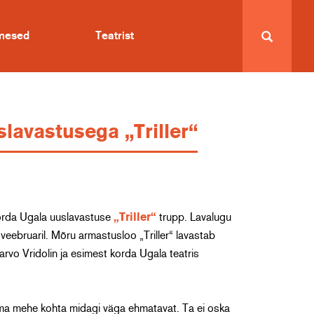
imesed
Teatrist
lavastusega „Triller“
korda Ugala uuslavastuse
„Triller“
trupp. Lavalugu
 veebruaril. Mõru armastusloo „Triller“ lavastab
rvo Vridolin ja esimest korda Ugala teatris
oma mehe kohta midagi väga ehmatavat. Ta ei oska