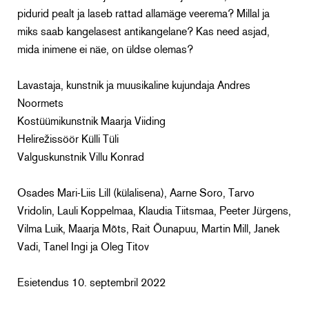
pidurid pealt ja laseb rattad allamäge veerema? Millal ja
miks saab kangelasest antikangelane? Kas need asjad,
mida inimene ei näe, on üldse olemas?
Lavastaja, kunstnik ja muusikaline kujundaja Andres
Noormets
Kostüümikunstnik Maarja Viiding
Helirežissöör Külli Tüli
Valguskunstnik Villu Konrad
Osades Mari-Liis Lill (külalisena), Aarne Soro, Tarvo
Vridolin, Lauli Koppelmaa, Klaudia Tiitsmaa, Peeter Jürgens,
Vilma Luik, Maarja Mõts, Rait Õunapuu, Martin Mill, Janek
Vadi, Tanel Ingi ja Oleg Titov
Esietendus 10. septembril 2022