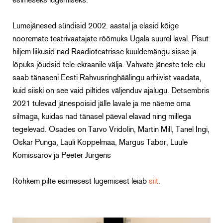
esimeseks lugemiseks.
Lumejänesed sündisid 2002. aastal ja elasid kõige
nooremate teatrivaatajate rõõmuks Ugala suurel laval. Pisut
hiljem liikusid nad Raadioteatrisse kuuldemängu sisse ja
lõpuks jõudsid tele-ekraanile välja. Vahvate jäneste tele-elu
saab tänaseni Eesti Rahvusringhäälingu arhiivist vaadata,
kuid siiski on see vaid piltides väljenduv ajalugu. Detsembris
2021 tulevad jänespoisid jälle lavale ja me näeme oma
silmaga, kuidas nad tänasel päeval elavad ning millega
tegelevad. Osades on Tarvo Vridolin, Martin Mill, Tanel Ingi,
Oskar Punga, Lauli Koppelmaa, Margus Tabor, Luule
Komissarov ja Peeter Jürgens
Rohkem pilte esimesest lugemisest leiab
siit
.