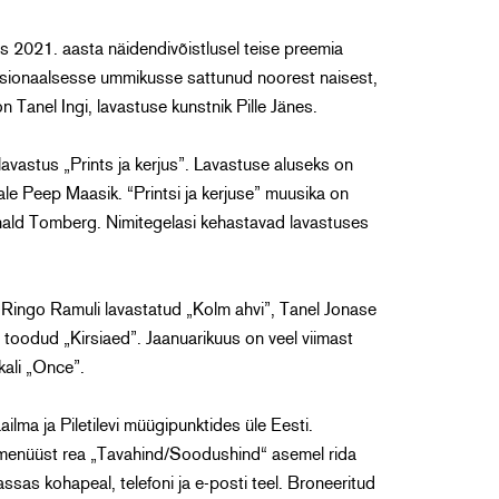
is 2021. aasta näidendivõistlusel teise preemia
tsionaalsesse ummikusse sattunud noorest naisest,
 Tanel Ingi, lavastuse kunstnik Pille Jänes.
vastus „Prints ja kerjus”. Lavastuse aluseks on
le Peep Maasik. “Printsi ja kerjuse” muusika on
nald Tomberg. Nimitegelasi kehastavad lavastuses
Ringo Ramuli lavastatud „Kolm ahvi”, Tanel Jonase
toodud „Kirsiaed”. Jaanuarikuus on veel viimast
kali „Once”.
ailma ja Piletilevi müügipunktides üle Eesti.
pmenüüst rea „Tavahind/Soodushind“ asemel rida
as kohapeal, telefoni ja e-posti teel. Broneeritud