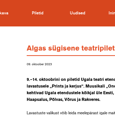
kava
Piletid
Uudised
In
Algas sügisene teatripil
09. oktoober 2023
9.–14. oktoobrini on piletid Ugala teatri eten
lavastusele „Prints ja kerjus“. Muusikali „On
kehtivad Ugala etendustele kõikjal üle Eesti, 
Haapsalus, Põlvas, Võrus ja Rakveres.
Lavastuste valikust võib leida meelepärast igale mai