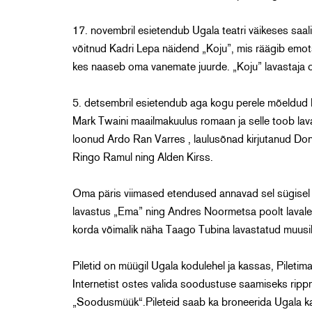
17. novembril esietendub Ugala teatri väikeses saal
võitnud Kadri Lepa näidend „Koju”, mis räägib emo
kes naaseb oma vanemate juurde. „Koju” lavastaja on
5. detsembril esietendub aga kogu perele mõeldud la
Mark Twaini maailmakuulus romaan ja selle toob lava
loonud Ardo Ran Varres , laulusõnad kirjutanud Do
Ringo Ramul ning Alden Kirss.
Oma päris viimased etendused annavad sel sügisel 
lavastus „Ema” ning Andres Noormetsa poolt lavale 
korda võimalik näha Taago Tubina lavastatud muusi
Piletid on müügil Ugala kodulehel ja kassas, Piletima
Internetist ostes valida soodustuse saamiseks rip
„Soodusmüük“.Pileteid saab ka broneerida Ugala kass