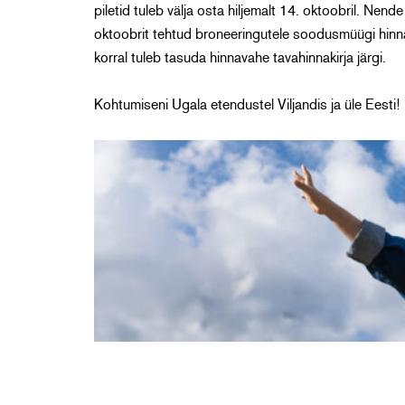
piletid tuleb välja osta hiljemalt 14. oktoobril. N
oktoobrit tehtud broneeringutele soodusmüügi hinnad
korral tuleb tasuda hinnavahe tavahinnakirja järgi.
Kohtumiseni Ugala etendustel Viljandis ja üle Eesti!