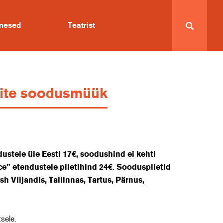
imesed
Teatrist
etite soodusmüük
dustele üle Eesti 17€, soodushind ei kehti
ce” etendustele piletihind 24€. Sooduspiletid
sh Viljandis, Tallinnas, Tartus, Pärnus,
tsele.