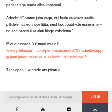
päriselt aga teada alles kohapeal.
Adeele: “Ootame juba väga, et Ugala väikeses saalis
pillidele hääled sisse lüüa, sest kodupublikule esinemine –
no see paneb ikka alati hinge võbelema.”
Piletid hinnaga 8 € nüüd müügil:
www.piletimaailm.com/performances/86727-adeele-sepp-
ja-jaan-jaago-muusika-ja-luuleohtu-hingehelinad?
Tähelepanu, kohtade arv piiratud.
LIITU!