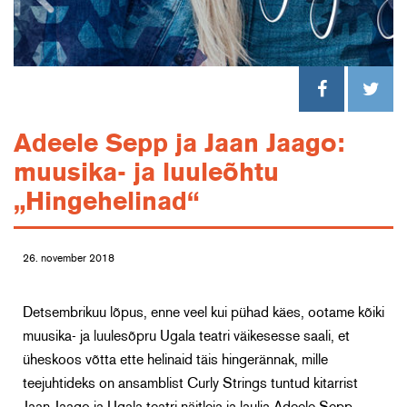
Adeele Sepp ja Jaan Jaago:
muusika- ja luuleõhtu
„Hingehelinad“
26. november 2018
Detsembrikuu lõpus, enne veel kui pühad käes, ootame kõiki
muusika- ja luulesõpru Ugala teatri väikesesse saali, et
üheskoos võtta ette helinaid täis hingerännak, mille
teejuhtideks on ansamblist Curly Strings tuntud kitarrist