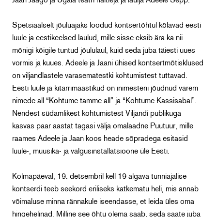
Jaan Jaago ja Ugala teatri näitleja ja laulja Adeele Sepp.
Spetsiaalselt jõuluajaks loodud kontsertõhtul kõlavad eesti
luule ja eestikeelsed laulud, mille sisse eksib ära ka nii
mõnigi kõigile tuntud jõululaul, kuid seda juba täiesti uues
vormis ja kuues. Adeele ja Jaani ühised kontsertmõtisklused
on viljandlastele varasematestki kohtumistest tuttavad.
Eesti luule ja kitarrimaastikud on inimesteni jõudnud varem
nimede all “Kohtume tamme all” ja “Kohtume Kassisabal”.
Nendest südamlikest kohtumistest Viljandi publikuga
kasvas paar aastat tagasi välja omalaadne Puutuur, mille
raames Adeele ja Jaan koos heade sõpradega esitasid
luule-, muusika- ja valgusinstallatsioone üle Eesti.
Kolmapäeval, 19. detsembril kell 19 algava tunniajalise
kontserdi teeb seekord eriliseks katkematu heli, mis annab
võimaluse minna rännakule iseendasse, et leida üles oma
hingehelinad. Milline see õhtu olema saab, seda saate juba