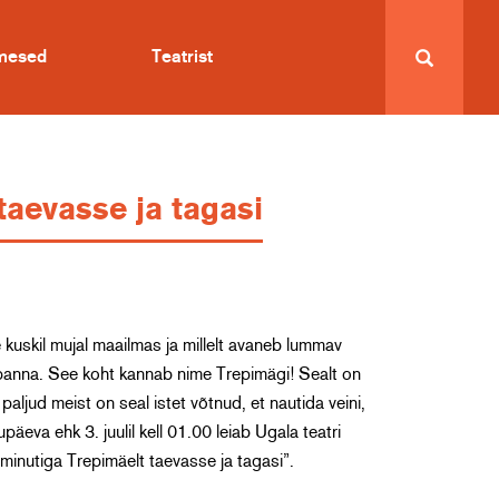
imesed
Teatrist
taevasse ja tagasi
tte kuskil mujal maailmas ja millelt avaneb lummav
 panna. See koht kannab nime Trepimägi! Sealt on
 paljud meist on seal istet võtnud, et nautida veini,
eva ehk 3. juulil kell 01.00 leiab Ugala teatri
minutiga Trepimäelt taevasse ja tagasi”.