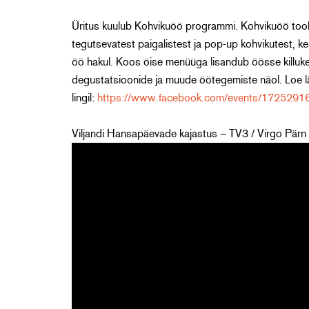
Üritus kuulub Kohvikuöö programmi. Kohvikuöö toob e
tegutsevatest paigalistest ja pop-up kohvikutest, k
öö hakul. Koos öise menüüga lisandub öösse killuke k
degustatsioonide ja muude öötegemiste näol. Loe lä
lingil:
https://www.facebook.com/events/172529
Viljandi Hansapäevade kajastus – TV3 / Virgo Pärn