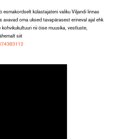
smakordselt külastajateni valiku Viljandi linnas
es avavad oma uksed tavapärasest erineval ajal ehk
ohvikukultuuri nii öise muusika, vestluste,
hemalt siit
1674383112