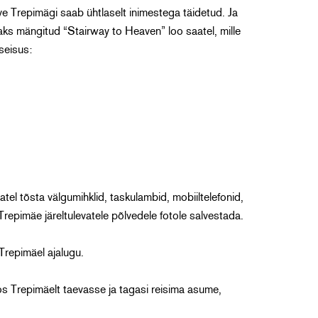
ve Trepimägi saab ühtlaselt inimestega täidetud. Ja
saks mängitud “Stairway to Heaven” loo saatel, mille
seisus:
el tõsta välgumihklid, taskulambid, mobiiltelefonid,
repimäe järeltulevatele põlvedele fotole salvestada.
Trepimäel ajalugu.
os Trepimäelt taevasse ja tagasi reisima asume,