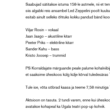
Saabujad sätitakse istuma 158-le astmele, nii et ter
siis algabki reis ansambel Led Zeppelini poolt kuul
esitab ainult selleks õhtuks kokku pandud bänd koo
Viljar Rosin – vokaal
Jaan Jaago – akustiline kitarr
Peeter Priks – elektriline kitarr
Sander Kahu – bass
Kristo Joosep – trummid
PS Korraldajate märguande peale palume kohalviibijat
et saaksime üheskoos külg külje kõrval tuledesäras T
Tule ise, võta sõbrad kaasa ja teeme 7,58 minutiga 
Aktsioon on tasuta. 2 tundi varem, enne kui ühesko
avatakse kohapeal ka Ugala teatri pop-up kohvik.