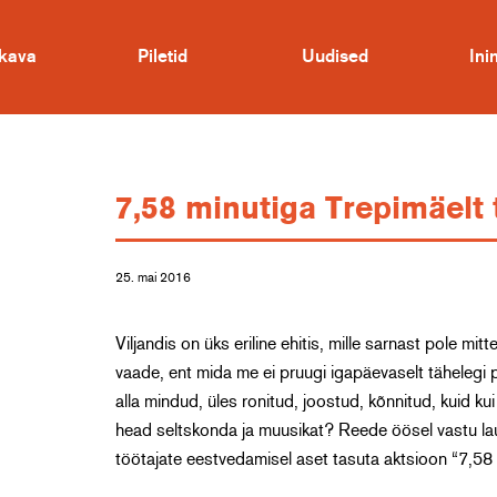
kava
Piletid
Uudised
In
7,58 minutiga Trepimäelt 
25. mai 2016
Viljandis on üks eriline ehitis, mille sarnast pole mi
vaade, ent mida me ei pruugi igapäevaselt tähelegi
alla mindud, üles ronitud, joostud, kõnnitud, kuid kui
head seltskonda ja muusikat? Reede öösel vastu laupä
töötajate eestvedamisel aset tasuta aktsioon “7,58 