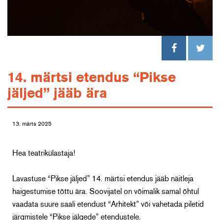
14. märtsi etendus “Pikse
jäljed” jääb ära
13. märts 2025
Hea teatrikülastaja!
Lavastuse “Pikse jäljed” 14. märtsi etendus jääb näitleja
haigestumise tõttu ära. Soovijatel on võimalik samal õhtul
vaadata suure saali etendust “Arhitekt” või vahetada piletid
järgmistele “Pikse jälgede” etendustele.