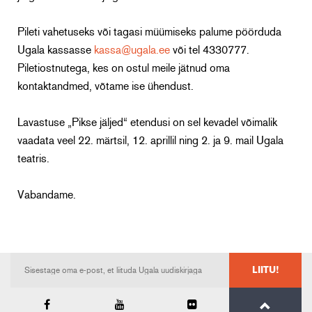
Pileti vahetuseks või tagasi müümiseks palume pöörduda
Ugala kassasse
kassa@ugala.ee
või tel 4330777.
Piletiostnutega, kes on ostul meile jätnud oma
kontaktandmed, võtame ise ühendust.
Lavastuse „Pikse jäljed“ etendusi on sel kevadel võimalik
vaadata veel 22. märtsil, 12. aprillil ning 2. ja 9. mail Ugala
teatris.
Vabandame.
LIITU!