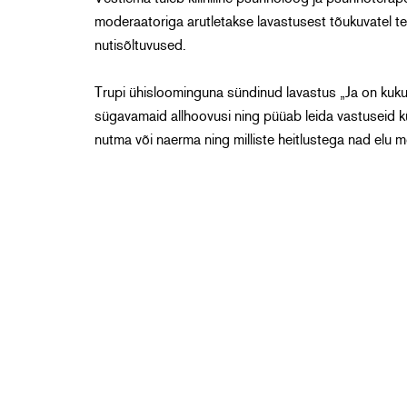
moderaatoriga arutletakse lavastusest tõukuvatel 
nutisõltuvused.
Trupi ühisloominguna sündinud lavastus „Ja on kuku
sügavamaid allhoovusi ning püüab leida vastuseid kü
nutma või naerma ning milliste heitlustega nad elu mõ