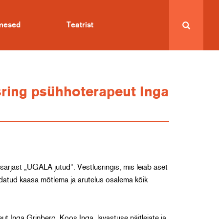
imesed
Teatrist
usring psühhoterapeut Inga
 sarjast „UGALA jutud“. Vestlusringis, mis leiab aset
datud kaasa mõtlema ja arutelus osalema kõik
ut Inga Grinberg. Koos Inga, lavastuse näitlejate ja