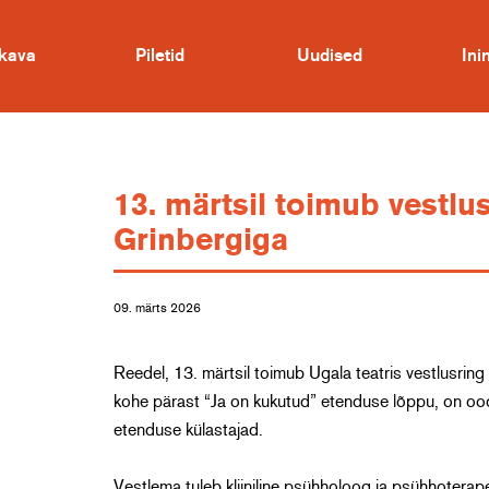
kava
Piletid
Uudised
In
13. märtsil toimub vestl
Grinbergiga
09. märts 2026
Reedel, 13. märtsil toimub Ugala teatris vestlusring
kohe pärast “Ja on kukutud” etenduse lõppu, on oo
etenduse külastajad.
Vestlema tuleb kliiniline psühholoog ja psühhoterape