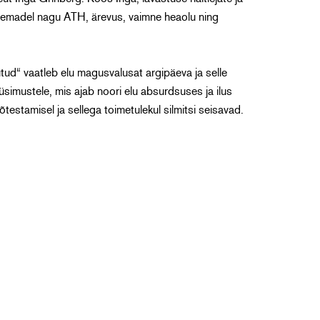
teemadel nagu ATH, ärevus, vaimne heaolu ning
tud“ vaatleb elu magusvalusat argipäeva ja selle
simustele, mis ajab noori elu absurdsuses ja ilus
testamisel ja sellega toimetulekul silmitsi seisavad.