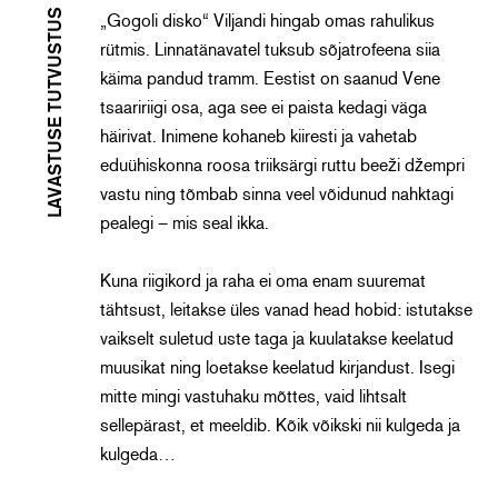
LAVASTUSE TUTVUSTUS
„Gogoli disko“ Viljandi hingab omas rahulikus
rütmis. Linnatänavatel tuksub sõjatrofeena siia
käima pandud tramm. Eestist on saanud Vene
tsaaririigi osa, aga see ei paista kedagi väga
häirivat. Inimene kohaneb kiiresti ja vahetab
eduühiskonna roosa triiksärgi ruttu beeži džempri
vastu ning tõmbab sinna veel võidunud nahktagi
pealegi – mis seal ikka.
Kuna riigikord ja raha ei oma enam suuremat
tähtsust, leitakse üles vanad head hobid: istutakse
vaikselt suletud uste taga ja kuulatakse keelatud
muusikat ning loetakse keelatud kirjandust. Isegi
mitte mingi vastuhaku mõttes, vaid lihtsalt
sellepärast, et meeldib. Kõik võikski nii kulgeda ja
kulgeda…