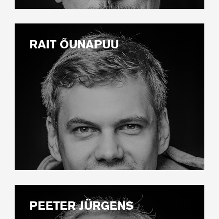
RAIT ÕUNAPUU
PEETER JÜRGENS