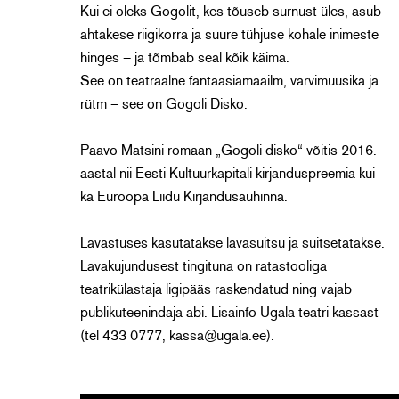
Kui ei oleks Gogolit, kes tõuseb surnust üles, asub
ahtakese riigikorra ja suure tühjuse kohale inimeste
hinges – ja tõmbab seal kõik käima.
See on teatraalne fantaasiamaailm, värvimuusika ja
rütm – see on Gogoli Disko.
Paavo Matsini romaan „Gogoli disko“ võitis 2016.
aastal nii Eesti Kultuurkapitali kirjanduspreemia kui
ka Euroopa Liidu Kirjandusauhinna.
Lavastuses kasutatakse lavasuitsu ja suitsetatakse.
Lavakujundusest tingituna on ratastooliga
teatrikülastaja ligipääs raskendatud ning vajab
publikuteenindaja abi. Lisainfo Ugala teatri kassast
(tel 433 0777, kassa@ugala.ee).