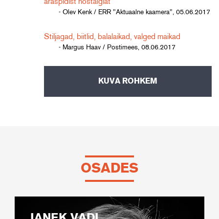
äraspidist nostalgiat
- Olev Kenk / ERR "Aktuaalne kaamera", 05.06.2017
Stiljagad, biitlid, balalaikad, valged maikad
- Margus Haav / Postimees, 08.06.2017
KUVA ROHKEM
OSADES
JANEK VADI