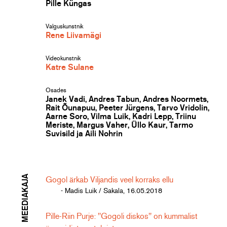
Pille Küngas
Valguskunstnik
Rene Liivamägi
Videokunstnik
Katre Sulane
Osades
Janek Vadi, Andres Tabun, Andres Noormets,
Rait Õunapuu, Peeter Jürgens, Tarvo Vridolin,
Aarne Soro, Vilma Luik, Kadri Lepp, Triinu
Meriste, Margus Vaher, Üllo Kaur, Tarmo
Suvisild ja Aili Nohrin
MEEDIAKAJA
Gogol ärkab Viljandis veel korraks ellu
- Madis Luik / Sakala, 16.05.2018
Pille-Riin Purje: "Gogoli diskos" on kummalist